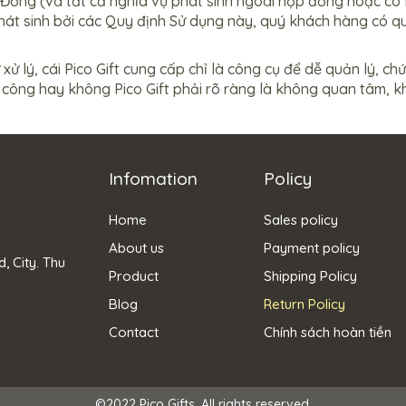
Đồng (và tất cả nghĩa vụ phát sinh ngoài hợp đồng hoặc có li
át sinh bởi các Quy định Sử dụng này, quý khách hàng có quy
ự xử lý, cái Pico Gift cung cấp chỉ là công cụ để dễ quản lý, c
h công hay không Pico Gift phải rõ ràng là không quan tâm, k
Infomation
Policy
Home
Sales policy
About us
Payment policy
, City. Thu
Product
Shipping Policy
Blog
Return Policy
Contact
Chính sách hoàn tiền
©2022 Pico Gifts. All rights reserved.