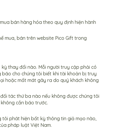
h mua bán hàng hóa theo quy định hiện hành
 mua, bán trên website Pico Gift trong
kỳ thay đổi nào. Mỗi người truy cập phải có
áo cho chúng tôi biết khi tài khoản bị truy
ệt hại hoặc mất mát gây ra do quý khách không
đối tác thứ ba nào nếu không được chúng tôi
 không cần báo trước.
 tôi phát hiện bất kỳ thông tin giả mạo nào,
của pháp luật Việt Nam.