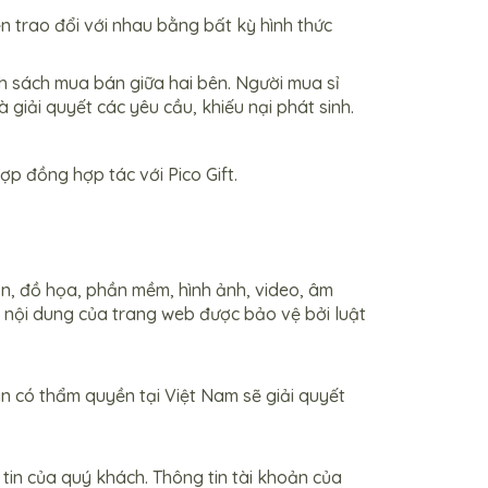
ện trao đổi với nhau bằng bất kỳ hình thức
nh sách mua bán giữa hai bên. Người mua sỉ
 giải quyết các yêu cầu, khiếu nại phát sinh.
p đồng hợp tác với Pico Gift.
ản, đồ họa, phần mềm, hình ảnh, video, âm
 nội dung của trang web được bảo vệ bởi luật
n có thẩm quyền tại Việt Nam sẽ giải quyết
tin của quý khách. Thông tin tài khoản của