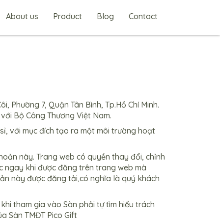
About us
Product
Blog
Contact
Côi, Phường 7, Quận Tân Bình, Tp.Hồ Chí Minh.
c với Bộ Công Thương Việt Nam.
, với mục đích tạo ra một môi trường hoạt
khoản này. Trang web có quyền thay đổi, chỉnh
lực ngay khi được đăng trên trang web mà
oản này được đăng tải,có nghĩa là quý khách
hi tham gia vào Sàn phải tự tìm hiểu trách
ủa Sàn TMĐT Pico Gift