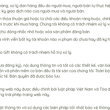
ơn hàng, xử lý đơn hàng đều do người mua, người bán tự thực hi
t kỳ giao dịch nào của người mua và người bán.
n thỏa thuận giá hoặc từ chối các điều khoản ràng buộc, chí
ỉ trước khi mua hàng. Chúng tôi không có trách nhiệm xử lý và
sẽ chủ động nhắc nhở hoặc xóa sản phẩm đăng bán.
vĩnh viễn bất kỳ tài khoản nào vi phạm dù chưa hay đã ký hợ
 Gift không có trách nhiệm hỗ trợ xử lý.
a đăng ký), nội dung thông tin và tất cả các thiết kế, văn b
n và phần mềm cơ bản đều là tài sản của chúng tôi. Toàn bộ
c tế. Bản quyền đã được bảo lưu.
ang web này được điều chỉnh bởi luật pháp Việt Nam và Tòa á
ụng trái phép trang web này.
ật thông tin và sử dụng các biện pháp tốt nhất bảo vệ thông 