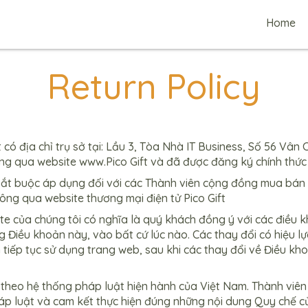
Home
Return Policy
 có địa chỉ trụ sở tại: Lầu 3, Tòa Nhà IT Business, Số 56 Vân 
ng qua website www.Pico Gift và đã được đăng ký chính thứ
t buộc áp dụng đối với các Thành viên cộng đồng mua bán sỉ
ng qua website thương mại điện tử Pico Gift
e của chúng tôi có nghĩa là quý khách đồng ý với các điều 
 Điều khoản này, vào bất cứ lúc nào. Các thay đổi có hiệu 
tiếp tục sử dụng trang web, sau khi các thay đổi về Điều kh
heo hệ thống pháp luật hiện hành của Việt Nam. Thành viên k
háp luật và cam kết thực hiện đúng những nội dung Quy chế c