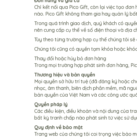
Đơn hàng và giá cả
Chỉ kết nối qua Pico Gift, còn lại việc tạo đ
nào. Pico Gift không tham gia hay quản lý bấ
Trong quá trình giao dịch, quý khách có quyề
nên cung cấp cụ thể về số điện thoại và địa ch
Tùy theo từng trường hợp cụ thể chúng tôi 
Chúng tôi cũng có quyền tạm khóa hoặc khóa 
Thay đổi hoặc hủy bỏ đơn hàng
Trong mọi trường hợp phát sinh đơn hàng, Pico
Thương hiệu và bản quyền
Mọi quyền sở hữu trí tuệ (đã đăng ký hoặc chư
nhạc, âm thanh, biên dịch phần mềm, mã nguồ
bản quyền của Việt Nam và các công ước quố
Quyền pháp lý
Các điều kiện, điều khoản và nội dung của tr
bất kỳ tranh chấp nào phát sinh từ việc sử d
Quy định về bảo mật
Trang web của chúng tôi coi trọng việc bảo m