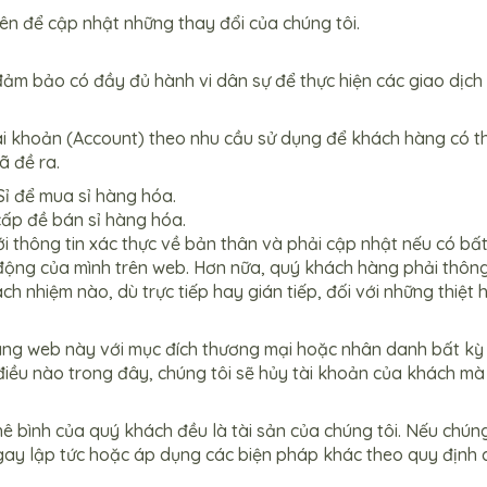
ên để cập nhật những thay đổi của chúng tôi.
đảm bảo có đầy đủ hành vi dân sự để thực hiện các giao dịc
i khoản (Account) theo nhu cầu sử dụng để khách hàng có thể
ã đề ra.
Sỉ để mua sỉ hàng hóa.
ấp đề bán sỉ hàng hóa.
 thông tin xác thực về bản thân và phải cập nhật nếu có bất 
động của mình trên web. Hơn nữa, quý khách hàng phải thông b
ách nhiệm nào, dù trực tiếp hay gián tiếp, đối với những thi
ng web này với mục đích thương mại hoặc nhân danh bất kỳ 
iều nào trong đây, chúng tôi sẽ hủy tài khoản của khách mà
ê bình của quý khách đều là tài sản của chúng tôi. Nếu chúng
gay lập tức hoặc áp dụng các biện pháp khác theo quy định 