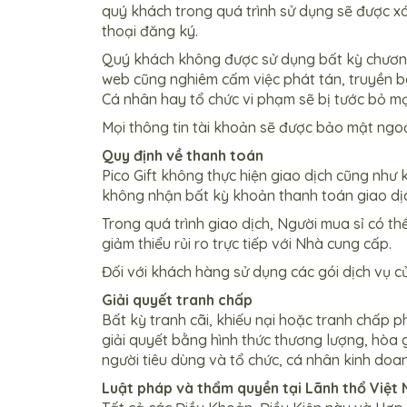
quý khách trong quá trình sử dụng sẽ được xá
thoại đăng ký.
Quý khách không được sử dụng bất kỳ chương t
web cũng nghiêm cấm việc phát tán, truyền b
Cá nhân hay tổ chức vi phạm sẽ bị tước bỏ mọi
Mọi thông tin tài khoản sẽ được bảo mật ngoạ
Quy định về thanh toán
Pico Gift không thực hiện giao dịch cũng như
không nhận bất kỳ khoản thanh toán giao dịc
Trong quá trình giao dịch, Người mua sỉ có 
giảm thiểu rủi ro trực tiếp với Nhà cung cấp.
Đối với khách hàng sử dụng các gói dịch vụ củ
Giải quyết tranh chấp
Bất kỳ tranh cãi, khiếu nại hoặc tranh chấp 
giải quyết bằng hình thức thương lượng, hòa 
người tiêu dùng và tổ chức, cá nhân kinh doa
Luật pháp và thẩm quyền tại Lãnh thổ Việt