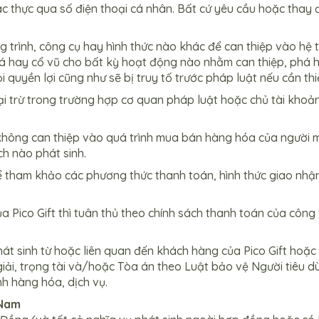
c thực qua số điện thoại cá nhân. Bất cứ yêu cầu hoặc thay 
rình, công cụ hay hình thức nào khác để can thiệp vào hệ th
á hay cổ vũ cho bất kỳ hoạt động nào nhằm can thiệp, phá h
 quyền lợi cũng như sẽ bị truy tố trước pháp luật nếu cần thi
i trừ trong trường hợp cơ quan pháp luật hoặc chủ tài khoản
 không can thiệp vào quá trình mua bán hàng hóa của người m
h nào phát sinh.
thể tham khảo các phương thức thanh toán, hình thức giao nh
a Pico Gift thì tuân thủ theo chính sách thanh toán của công 
phát sinh từ hoặc liên quan đến khách hàng của Pico Gift hoặ
giải, trọng tài và/hoặc Tòa án theo Luật bảo vệ Người tiêu 
nh hàng hóa, dịch vụ.
 Nam