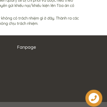
ên quan) sẽ bị chi phối và được hiểu theo
ền gửi khiếu nại/khiếu kiện lên Tòa án có
hứ không có trách nhiệm gì ở đây. Thành ra các
hông chịu trách nhiệm.
Fanpage