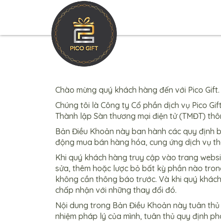
Chào mừng quý khách hàng đến với Pico Gift.
Chúng tôi là Công ty Cổ phần dịch vụ Pico Gift
Thành lập Sàn thương mại điện tử (TMĐT) thô
Bản Điều Khoản này ban hành các quy định bắ
động mua bán hàng hóa, cung ứng dịch vụ thô
Khi quý khách hàng truy cập vào trang websit
sửa, thêm hoặc lược bỏ bất kỳ phần nào trong
không cần thông báo trước. Và khi quý khách 
chấp nhận với những thay đổi đó.
Nội dung trong Bản Điều Khoản này tuân thủ t
nhiệm pháp lý của mình, tuân thủ quy định p