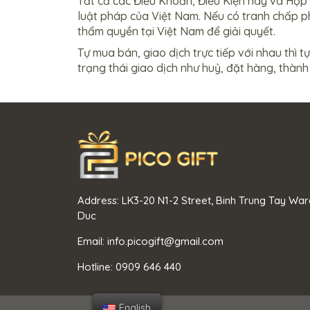
Tất cả các Điều Khoản, Điều Kiện này và Hợp 
luật pháp của Việt Nam. Nếu có tranh chấp ph
thẩm quyền tại Việt Nam để giải quyết.
Tự mua bán, giao dịch trực tiếp với nhau thì t
trạng thái giao dịch như huỷ, đặt hàng, thàn
Address: LK3-20 N1-2 Street, Binh Trung Tay Ward
Duc
Email: info.picogift@gmail.com
Hotline: 0909 646 440
English