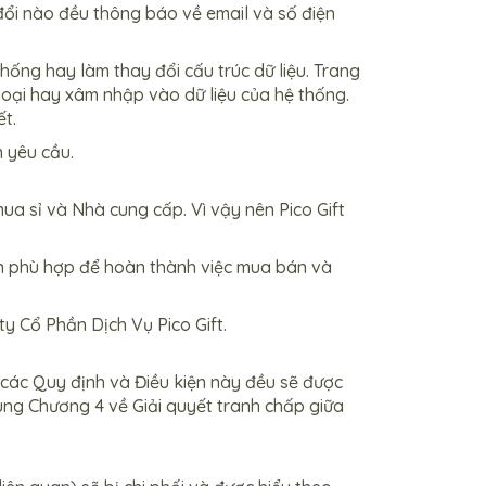
đổi nào đều thông báo về email và số điện
ống hay làm thay đổi cấu trúc dữ liệu. Trang
oại hay xâm nhập vào dữ liệu của hệ thống.
ết.
 yêu cầu.
ua sỉ và Nhà cung cấp. Vì vậy nên Pico Gift
ận phù hợp để hoàn thành việc mua bán và
ty Cổ Phần Dịch Vụ Pico Gift.
c các Quy định và Điều kiện này đều sẽ được
dùng Chương 4 về Giải quyết tranh chấp giữa