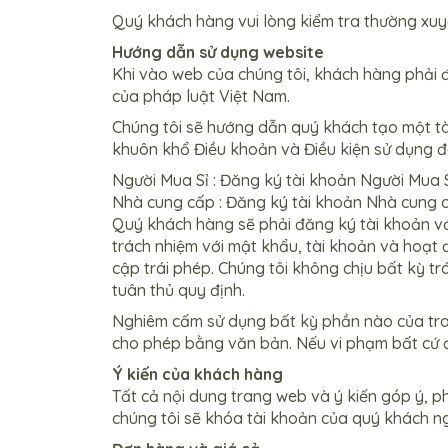
Quý khách hàng vui lòng kiểm tra thường xuy
Hướng dẫn sử dụng website
Khi vào web của chúng tôi, khách hàng phải 
của pháp luật Việt Nam.
Chúng tôi sẽ hướng dẫn quý khách tạo một tà
khuôn khổ Điều khoản và Điều kiện sử dụng đ
Người Mua Sỉ : Đăng ký tài khoản Người Mua 
Nhà cung cấp : Đăng ký tài khoản Nhà cung c
Quý khách hàng sẽ phải đăng ký tài khoản với
trách nhiệm với mật khẩu, tài khoản và hoạt 
cập trái phép. Chúng tôi không chịu bất kỳ tr
tuân thủ quy định.
Nghiêm cấm sử dụng bất kỳ phần nào của tra
cho phép bằng văn bản. Nếu vi phạm bất cứ đ
Ý kiến của khách hàng
Tất cả nội dung trang web và ý kiến góp ý, ph
chúng tôi sẽ khóa tài khoản của quý khách n