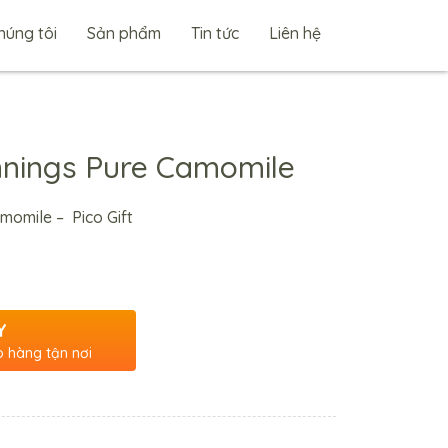
húng tôi
Sản phẩm
Tin tức
Liên hệ
innings Pure Camomile
amomile – Pico Gift
Y
o hàng tận nơi