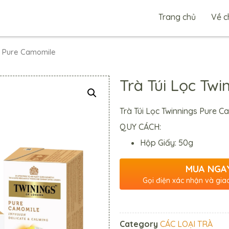
Trang chủ
Về c
gs Pure Camomile
Trà Túi Lọc Tw
Trà Túi Lọc Twinnings Pure C
QUY CÁCH:
Hộp Giấy: 50g
MUA NGA
Gọi điện xác nhận và gia
Category
CÁC LOẠI TRÀ