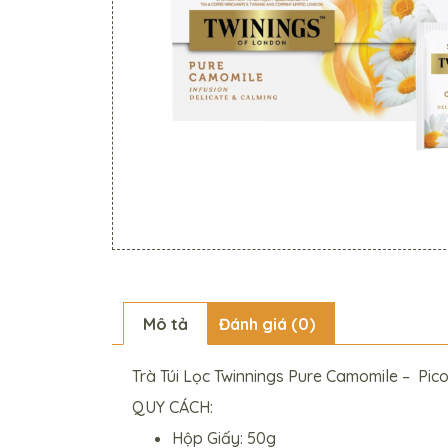
Mô tả
Đánh giá (0)
Trà Túi Lọc Twinnings Pure Camomile – Pico
QUY CÁCH:
Hộp Giấy: 50g